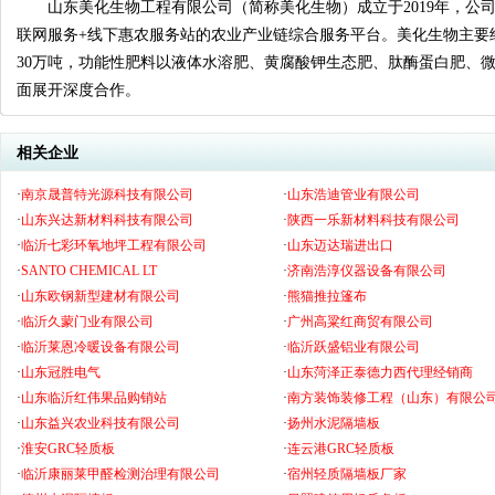
山东美化生物工程有限公司（简称美化生物）成立于2019年，公
联网服务+线下惠农服务站的农业产业链综合服务平台。美化生物主要
30万吨，功能性肥料以液体水溶肥、黄腐酸钾生态肥、肽酶蛋白肥、微
面展开深度合作。
相关企业
·
南京晟普特光源科技有限公司
·
山东浩迪管业有限公司
·
山东兴达新材料科技有限公司
·
陕西一乐新材料科技有限公司
·
临沂七彩环氧地坪工程有限公司
·
山东迈达瑞进出口
·
SANTO CHEMICAL LT
·
济南浩淳仪器设备有限公司
·
山东欧钢新型建材有限公司
·
熊猫推拉篷布
·
临沂久蒙门业有限公司
·
广州高粱红商贸有限公司
·
临沂莱恩冷暖设备有限公司
·
临沂跃盛铝业有限公司
·
山东冠胜电气
·
山东菏泽正泰德力西代理经销商
·
山东临沂红伟果品购销站
·
南方装饰装修工程（山东）有限公
·
山东益兴农业科技有限公司
·
扬州水泥隔墙板
·
淮安GRC轻质板
·
连云港GRC轻质板
·
临沂康丽莱甲醛检测治理有限公司
·
宿州轻质隔墙板厂家