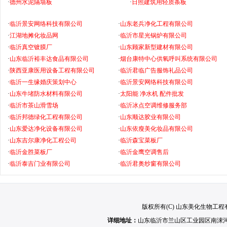
·
德州水泥隔墙板
·
日照建筑用轻质条板
·
临沂景安网络科技有限公司
·
山东老兵净化工程有限公司
·
江湖地摊化妆品网
·
临沂市星光锅炉有限公司
·
临沂真空镀膜厂
·
山东顾家新型建材有限公司
·
山东临沂裕丰达食品有限公司
·
烟台康特中心供氧呼叫系统有限公司
·
陕西亚康医用设备工程有限公司
·
临沂君临广告服饰礼品公司
·
临沂一生缘婚庆策划中心
·
临沂景安网络科技有限公司
·
山东牛堵防水材料有限公司
·
太阳能 净水机 配件批发
·
临沂市茶山滑雪场
·
临沂冰点空调维修服务部
·
临沂邦德绿化工程有限公司
·
山东顺达胶业有限公司
·
山东爱达净化设备有限公司
·
山东依瘦美化妆品有限公司
·
山东吉尔康净化工程公司
·
临沂森宝菜板厂
·
临沂金胜菜板厂
·
临沂金鹰空调售后
·
临沂泰吉门业有限公司
·
临沂君奥纱窗有限公司
版权所有(C) 山东美化生物工程有限公司
详细地址：
山东临沂市兰山区工业园区南涑河路