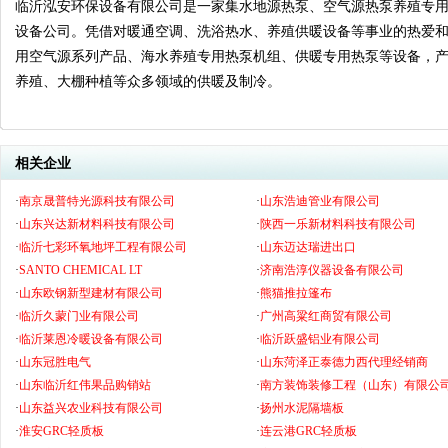
临沂泓安环保设备有限公司是一家集水地源热泵、空气源热泵养殖专
设备公司。凭借对暖通空调、洗浴热水、养殖供暖设备等事业的热爱
用空气源系列产品、海水养殖专用热泵机组、供暖专用热泵等设备，
养殖、大棚种植等众多领域的供暖及制冷。
相关企业
·
南京晟普特光源科技有限公司
·
山东浩迪管业有限公司
·
山东兴达新材料科技有限公司
·
陕西一乐新材料科技有限公司
·
临沂七彩环氧地坪工程有限公司
·
山东迈达瑞进出口
·
SANTO CHEMICAL LT
·
济南浩淳仪器设备有限公司
·
山东欧钢新型建材有限公司
·
熊猫推拉篷布
·
临沂久蒙门业有限公司
·
广州高粱红商贸有限公司
·
临沂莱恩冷暖设备有限公司
·
临沂跃盛铝业有限公司
·
山东冠胜电气
·
山东菏泽正泰德力西代理经销商
·
山东临沂红伟果品购销站
·
南方装饰装修工程（山东）有限公
·
山东益兴农业科技有限公司
·
扬州水泥隔墙板
·
淮安GRC轻质板
·
连云港GRC轻质板