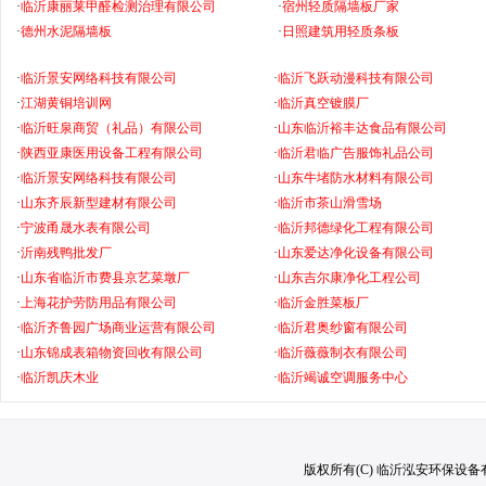
·
临沂康丽莱甲醛检测治理有限公司
·
宿州轻质隔墙板厂家
·
德州水泥隔墙板
·
日照建筑用轻质条板
·
临沂景安网络科技有限公司
·
临沂飞跃动漫科技有限公司
·
江湖黄铜培训网
·
临沂真空镀膜厂
·
临沂旺泉商贸（礼品）有限公司
·
山东临沂裕丰达食品有限公司
·
陕西亚康医用设备工程有限公司
·
临沂君临广告服饰礼品公司
·
临沂景安网络科技有限公司
·
山东牛堵防水材料有限公司
·
山东齐辰新型建材有限公司
·
临沂市茶山滑雪场
·
宁波甬晟水表有限公司
·
临沂邦德绿化工程有限公司
·
沂南残鸭批发厂
·
山东爱达净化设备有限公司
·
山东省临沂市费县京艺菜墩厂
·
山东吉尔康净化工程公司
·
上海花护劳防用品有限公司
·
临沂金胜菜板厂
·
临沂齐鲁园广场商业运营有限公司
·
临沂君奥纱窗有限公司
·
山东锦成表箱物资回收有限公司
·
临沂薇薇制衣有限公司
·
临沂凯庆木业
·
临沂竭诚空调服务中心
版权所有(C) 临沂泓安环保设备有限公司