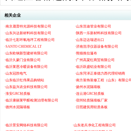
相关企业
·
南京晟普特光源科技有限公司
·
山东浩迪管业有限公司
·
山东兴达新材料科技有限公司
·
陕西一乐新材料科技有限公司
·
临沂七彩环氧地坪工程有限公司
·
山东迈达瑞进出口
·
SANTO CHEMICAL LT
·
济南浩淳仪器设备有限公司
·
山东欧钢新型建材有限公司
·
熊猫推拉篷布
·
临沂久蒙门业有限公司
·
广州高粱红商贸有限公司
·
临沂莱恩冷暖设备有限公司
·
临沂跃盛铝业有限公司
·
山东冠胜电气
·
山东菏泽正泰德力西代理经销商
·
山东临沂红伟果品购销站
·
南方装饰装修工程（山东）有限公
·
山东益兴农业科技有限公司
·
扬州水泥隔墙板
·
淮安GRC轻质板
·
连云港GRC轻质板
·
临沂康丽莱甲醛检测治理有限公司
·
宿州轻质隔墙板厂家
·
德州水泥隔墙板
·
日照建筑用轻质条板
·
临沂景安网络科技有限公司
·
山东老兵净化工程有限公司