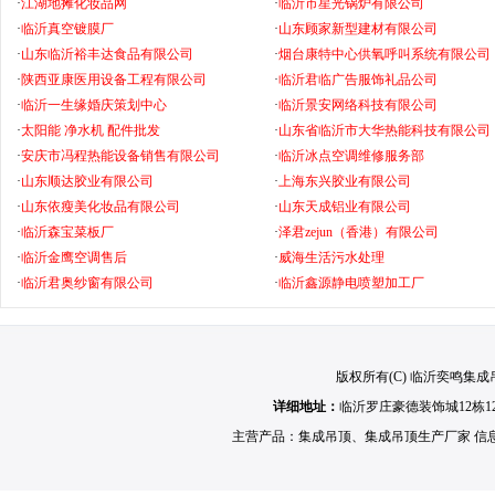
·
江湖地摊化妆品网
·
临沂市星光锅炉有限公司
·
临沂真空镀膜厂
·
山东顾家新型建材有限公司
·
山东临沂裕丰达食品有限公司
·
烟台康特中心供氧呼叫系统有限公司
·
陕西亚康医用设备工程有限公司
·
临沂君临广告服饰礼品公司
·
临沂一生缘婚庆策划中心
·
临沂景安网络科技有限公司
·
太阳能 净水机 配件批发
·
山东省临沂市大华热能科技有限公司
·
安庆市冯程热能设备销售有限公司
·
临沂冰点空调维修服务部
·
山东顺达胶业有限公司
·
上海东兴胶业有限公司
·
山东依瘦美化妆品有限公司
·
山东天成铝业有限公司
·
临沂森宝菜板厂
·
泽君zejun（香港）有限公司
·
临沂金鹰空调售后
·
威海生活污水处理
·
临沂君奥纱窗有限公司
·
临沂鑫源静电喷塑加工厂
版权所有(C) 临沂奕鸣集成吊顶 
详细地址：
临沂罗庄豪德装饰城12栋1
主营产品：
集成吊顶
、
集成吊顶生产厂家
信