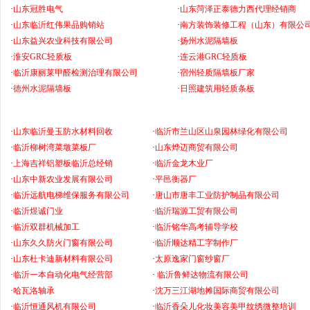
·
山东冠胜电气
·
山东菏泽正泰德力西代理经销商
·
山东临沂红伟果品购销站
·
南方装饰装修工程（山东）有限公
·
山东益兴农业科技有限公司
·
扬州水泥隔墙板
·
淮安GRC轻质板
·
连云港GRC轻质板
·
临沂康丽莱甲醛检测治理有限公司
·
宿州轻质隔墙板厂家
·
德州水泥隔墙板
·
日照建筑用轻质条板
·
山东临沂曼玉防水材料回收
·
临沂市兰山区山泉园林绿化有限公司
·
临沂柳树湾菜墩菜板厂
·
山东烨迈商贸有限公司
·
上海吉祥铝塑板临沂总经销
·
临沂金龙木业厂
·
山东中新农业发展有限公司
·
平邑衡器厂
·
临沂远航电梯维保服务有限公司
·
唐山市唐丰工业防护制品有限公司
·
临沂煜诚门业
·
临沂瑞源工贸有限公司
·
临沂双群机械加工
·
临沂铭华高考辅导学校
·
山东久久防火门窗有限公司
·
临沂顺达精工字制作厂
·
山东杜卡迪新材料有限公司
·
太原逸家门窗纱窗厂
·
临沂一本自动化电气经营部
·
临沂鲁鲜达物流有限公司
·
哈瓦洛轴承
·
沈万三江湖地摊国际商贸有限公司
·
临沂恒通风机有限公司
·
临沂香朵儿化妆美容美甲纹绣微整培训