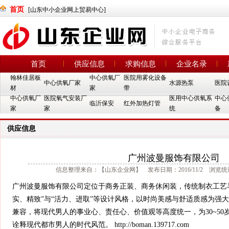
首页
[山东中小企业网上贸易中心]
首页
供应信息
求购信息
企业名录
翰林佳居板
中心供氧厂
医院用雾化设备
中心供氧厂家
水源热泵
医院
材
家
带
中心供氧厂
医院氧气安装厂
医用中心供氧系
中心
临沂保安
红外加热灯管
家
家
统
备
供应信息
广州波曼服饰有限公司
信息整理来自：【山东企业网】 发布日期：2016/11/2 浏览统计
广州波曼服饰有限公司定位于商务正装、商务休闲装，传统制衣工艺
实、精致”与“活力、进取”等设计风格，以时尚美感与舒适质感为强大
兼容，将现代男人的事业心、责任心、价值观等高度统一，为30~5
诠释现代都市男人的时代风范。 http://boman.139717.com